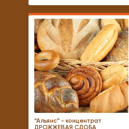
“Альянс” - концентрат
ДРОЖЖЕВАЯ СДОБА