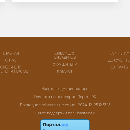
ГЛАВНАЯ
СМЕСИ ДЛЯ
ПАРТНЕРАМ
БИСКВИТОВ
О НАС
ДОКУМЕНТ
УЛУЧШИТЕЛИ
СМЕСИ ДЛЯ
КОНТАКТЫ
ЧЕНЬЯ И КЕКСОВ
КАТАЛОГ
Вход для администратора
Работает на платформе
Портал.РФ
Последние обновление сайта
: 2024-12-25 12:53:16
Центр поддержки пользователей