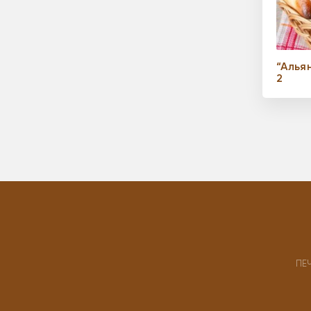
“Алья
2
ПЕ