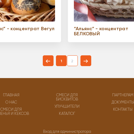
нс” - концентрат Вегул
“Альянс” - концентрат
БЕЛКОВЫЙ
1
2
ГЛАВНАЯ
СМЕСИ ДЛЯ
ПАРТНЕРАМ
БИСКВИТОВ
О НАС
ДОКУМЕНТ
УЛУЧШИТЕЛИ
СМЕСИ ДЛЯ
КОНТАКТЫ
ЧЕНЬЯ И КЕКСОВ
КАТАЛОГ
Вход для администратора