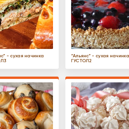
нс” - сухая начинка
“Альянс” - сухая начинк
ОЛ3
ГУСТОЛ2