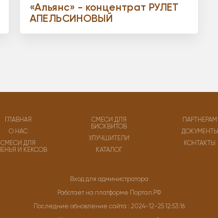
«Альянс» - концентрат РУЛЕТ
АПЕЛЬСИНОВЫЙ
ГЛАВНАЯ
СМЕСИ ДЛЯ
ПАРТНЕРАМ
БИСКВИТОВ
О НАС
ДОКУМЕНТ
УЛУЧШИТЕЛИ
СМЕСИ ДЛЯ
КОНТАКТЫ
ЧЕНЬЯ И КЕКСОВ
КАТАЛОГ
Вход для администратора
Работает на платформе
Портал.РФ
Последние обновление сайта
: 2024-12-25 12:53:16