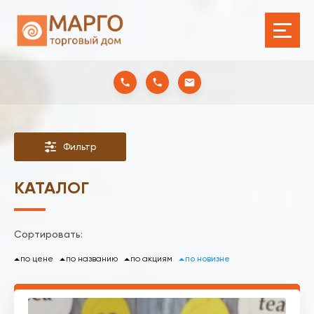
Фильтр
КАТАЛОГ
Сортировать:
по цене
по названию
по акциям
по новизне