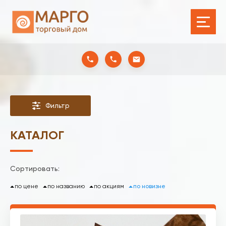
Фильтр
КАТАЛОГ
Сортировать:
по цене
по названию
по акциям
по новизне